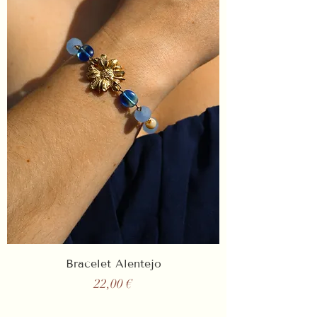
Bracelet Alentejo
Prix
22,00 €