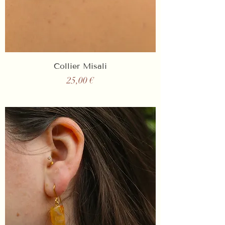
Collier Misali
Prix
25,00 €