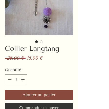
Collier Langtang
Prix
Prix
 26,00 € 
15,00 €
original
promotionnel
Quantité
*
Ajouter au panier
Commander et payer